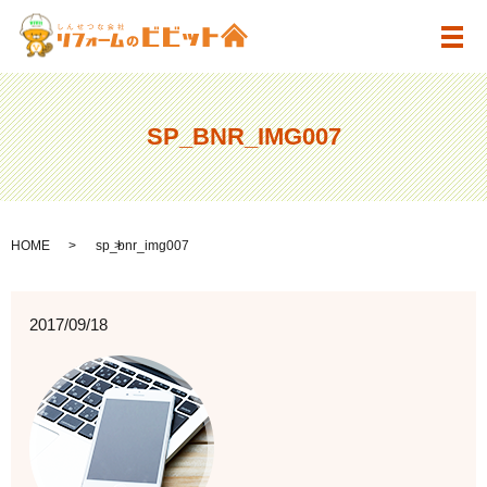
メ
SP_BNR_IMG007
HOME
sp_bnr_img007
2017/09/18