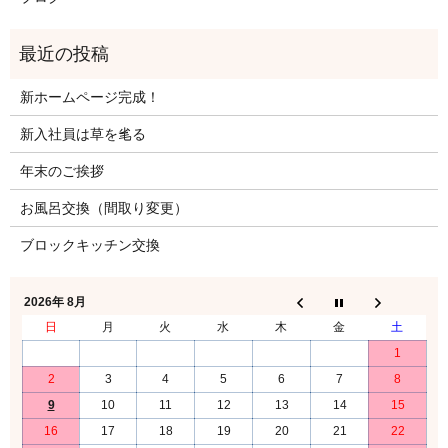
新ホームページ完成！
新入社員は草を毟る
年末のご挨拶
お風呂交換（間取り変更）
ブロックキッチン交換
2026年 8月
日
月
火
水
木
金
土
1
2
3
4
5
6
7
8
9
10
11
12
13
14
15
16
17
18
19
20
21
22