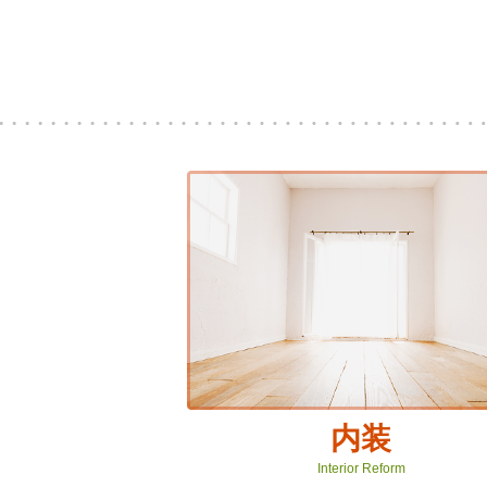
内装
Interior Reform