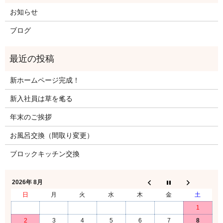
お知らせ
ブログ
新ホームページ完成！
新入社員は草を毟る
年末のご挨拶
お風呂交換（間取り変更）
ブロックキッチン交換
2026年 8月
日
月
火
水
木
金
土
1
2
3
4
5
6
7
8