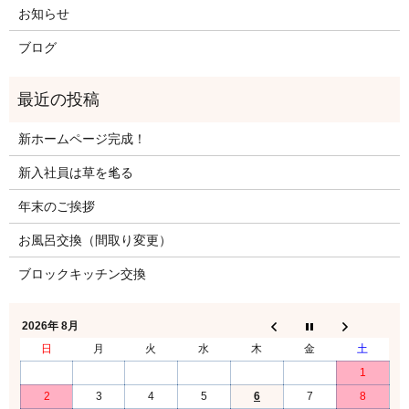
お知らせ
ブログ
新ホームページ完成！
新入社員は草を毟る
年末のご挨拶
お風呂交換（間取り変更）
ブロックキッチン交換
2026年 8月
日
月
火
水
木
金
土
1
2
3
4
5
6
7
8