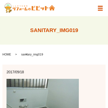
メ
SANITARY_IMG019
HOME
sanitary_img019
2017/09/18