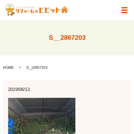
メ
S__2867203
HOME
S__2867203
2019/06/13