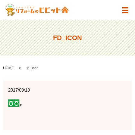
メ
FD_ICON
HOME
fd_icon
2017/09/18