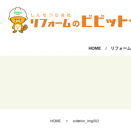
HOME
リフォー
HOME
exterior_img002