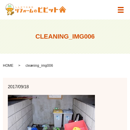
メ
CLEANING_IMG006
HOME
cleaning_img006
2017/09/18