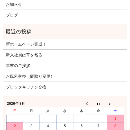
お知らせ
ブログ
新ホームページ完成！
新入社員は草を毟る
年末のご挨拶
お風呂交換（間取り変更）
ブロックキッチン交換
2026年 8月
日
月
火
水
木
金
土
1
2
3
4
5
6
7
8