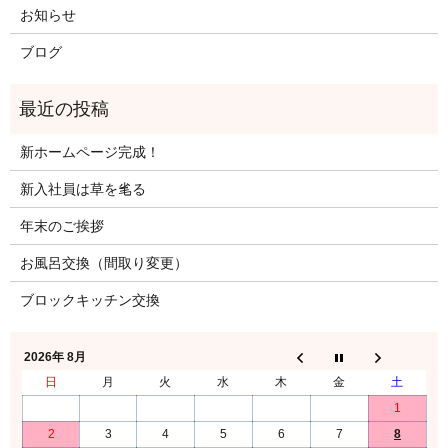
お知らせ
ブログ
新ホームページ完成！
新入社員は草を毟る
年末のご挨拶
お風呂交換（間取り変更）
ブロックキッチン交換
2026年 8月
日
月
火
水
木
金
土
1
2
3
4
5
6
7
8